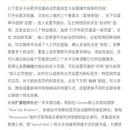
以下是关于谷歌浏览器启动页面自定义设置操作指南的内容：
打开谷歌浏览器，点击右上角的三个垂直点（菜单按钮），在下拉菜
单中选择“设置”。进入设置页面后，在左侧找到并点击“启动时”选
项。这里会显示几个预设模式，选择“打开特定页面或一组页面”。点
击“添加新页面”，输入您希望作为启动页的网址，比如常用的新闻网
站、社交媒体平台或个人工作区链接，确认无误后点击“添加”。如果
需要多个启动页，重复上述步骤即可添加更多网址。添加完成后，还
可以通过拖动每个页面旁边的三个水平点来调整它们的加载顺序。
若想让
主页按钮
也指向自定义页面，可在设置页面的“外观”部分启用
“显示主页按钮”。此时可以选择将主页设置为新标签页、特定网页或
空白页。对于新标签页的布局优化，点击下方的“编辑”按钮，可以添
加、删除或重新排列常用网站的快捷方式，还能更换不同的主题背景
以增强个性化效果。
安装
扩展程序
能进一步丰富功能。例如在Chrome网上应用店搜索
“New Tab Redirect”，安装后可将新标签页自动跳转到指定网址；使用
“Momentum”插件可获得每日更新的背景图和励志语句，并集成任务
管理工具；而“Speed Dial 2”则允许创建带快捷方式的拨号盘，方便快