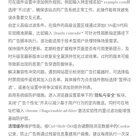
可在插件设置中添加例外规则。例如输入特定域名如*.example.com并
选择“不过滤”，确保该站点的广告系统正常工作。此操作能有效避免
误杀重要交互元素。
自定义高级过滤条件。在插件的高级设置区域通过添加CSS或JS代码
实现精准屏蔽，比如输入`||baidu.com/ads/*`可针对性阻断指定路径下
的广告脚本执行。该功能适用于技术型用户处理特殊场景需求。
保持插件及时更新。定期检查扩展程序页面是否有可用更新提示，及
时升级至最新版本以修复安全漏洞并优化过滤效果。过时的版本可能
导致新出现的恶意广告穿透防御体系。
解决兼容性冲突问题。遇到网站提示检测到广告拦截器时，可选择临
时禁用插件或将其加入白名单。具体操作为点击插件图标选择“暂停过
滤”，或者在设置中将争议域名添加到例外列表。
启用系统级防护措施。进入浏览器设置菜单下的“
隐私与安全
”板块，
关闭“广告个性化”开关以减少基于用户行为的定向推送。同时可在地
址栏输入`chrome://flags/enable-ad-filter`激活实验性内置过滤功能增强
基础防护层。
清理缓存
维护性能。按Ctrl+Shift+Del组合键删除浏览数据中的Cookie
记录，防止广告商通过残留信息重建用户画像。建议每周执行一次深