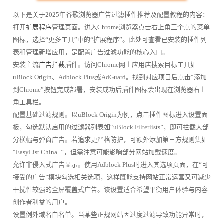
以下是关于2025年谷歌浏览器广告过滤插件推荐及配置教程的内容：
打开
扩展程序
管理页面。进入Chrome浏览器点击右上角三个点的菜单
图标，选择“更多工具”中的“扩展程序”。此处可查看已安装的插件列
表和管理新增应用，是配置广告过滤功能的核心入口。
安装主流
广告拦截
插件。访问Chrome网上应用店搜索目标工具如
uBlock Origin、Adblock Plus或AdGuard。找到对应项目后点击“添加
到Chrome”按钮完成部署，安装成功后插件图标会出现在浏览器右上
角工具栏。
配置基础过滤规则。以uBlock Origin为例，点击插件图标进入设置面
板，勾选默认启用的过滤器列表如“uBlock Filterlists”，即可拦截大部
分横幅与弹窗广告。若追求更严格防护，可额外添加第三方规则集如
“EasyList China+”，但需注意可能影响部分网站加载速度。
允许非侵入式广告显示。使用Adblock Plus时进入其选项页面，在“可
接受的广告”模块勾选相关选项，这样既能支持网站正常运营又可减少
干扰性较强的全屏覆盖式广告。该设置适合希望平衡用户体验与内容
创作者利益的用户。
设置例外域名白名单。当某些正规网站因过度过滤导致功能异常时，