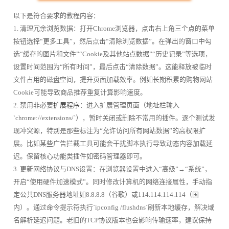
以下是符合要求的教程内容：
1. 清理冗余浏览数据：打开Chrome浏览器，点击右上角三个点的菜单
按钮选择“更多工具”，然后点击“清除浏览数据”。在弹出的窗口中勾
选“缓存的图片和文件”“Cookie及其他站点数据”“历史记录”等选项，
设置时间范围为“所有时间”，最后点击“清除数据”。这能释放被临时
文件占用的磁盘空间，提升页面加载效率。例如长期积累的购物网站
Cookie可能导致商品推荐重复计算影响速度。
2. 禁用非必要
扩展程序
：进入扩展管理页面（地址栏输入
`chrome://extensions/`），暂时关闭或删除不常用的插件。逐个测试发
现冲突源，特别是那些标注为“允许访问所有网站数据”的高权限扩
展。比如某些广告拦截工具可能会干扰脚本执行导致动态内容加载延
迟。保留核心功能类插件如密码管理器即可。
3. 更新网络协议与DNS设置：在浏览器设置中进入“高级”→“系统”，
开启“使用硬件加速模式”。同时修改计算机的网络连接属性，手动指
定公共DNS服务器地址如8.8.8.8（谷歌）或114.114.114.114（国
内）。通过命令提示符执行`ipconfig /flushdns`刷新本地缓存，解决域
名解析延迟问题。老旧的TCP协议版本也会影响传输速率，建议保持