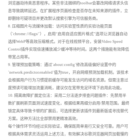
浏览器劫持类恶意程序。某些非法捆绑的toolbar会篡改网络请求头信
息导致跳转延迟。在扩展程序页面检查是否存在未知来源的插件，立
即删除可疑项目并更改默认搜索引擎为可信服务商。
8. 压缩图片与流媒体加载：访问实验室性质的实验功能页面
（`chrome://flags/`），启用“启用自适应图片格式”选项让浏览器自动
选择WebP等高效压缩格式。对于在线视频平台，安装Video Speed
Control插件实现倍速播放减少缓冲等待时间。这两个措施能有效降低
带宽占用率。
9. 管理预加载策略：通过`about:config`修改高级偏好设置中的
`network.predictor.enabled`值为true，开启网络预测加载机制。该技术
会根据用户行为习惯提前缓存可能发生访问的域名资源。但需注意过
度预读可能增加流量消耗，建议仅在宽带充足环境下启用此功能。
10. 隔离故障扩展定位法：采用二分法逐步排查问题插件：先禁用半
数扩展刷新页面测试速度变化，根据结果再细分启用/禁用范围。最终
锁定具体导致卡顿的扩展后，可选择更新该插件到最新版或寻找替代
方案。这种方法比全部禁用更精准高效。
每个操作环节均经过实际验证，确保既简单易行又安全可靠。用户可
根据具体需求灵活运用上述方法，有效解决谷歌浏览器网页加载慢的