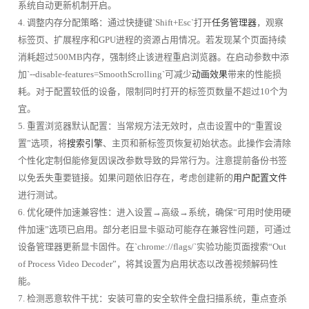
系统自动更新机制开启。
4. 调整内存分配策略：通过快捷键`Shift+Esc`打开
任务管理器
，观察
标签页、扩展程序和GPU进程的资源占用情况。若发现某个页面持续
消耗超过500MB内存，强制终止该进程重启浏览器。在启动参数中添
加`--disable-features=SmoothScrolling`可减少
动画效果
带来的性能损
耗。对于配置较低的设备，限制同时打开的标签页数量不超过10个为
宜。
5. 重置浏览器默认配置：当常规方法无效时，点击设置中的“重置设
置”选项，将
搜索引擎
、主页和新标签页恢复初始状态。此操作会清除
个性化定制但能修复因误改参数导致的异常行为。注意提前备份书签
以免丢失重要链接。如果问题依旧存在，考虑创建新的
用户配置文件
进行测试。
6. 优化硬件加速兼容性：进入设置→高级→系统，确保“可用时使用硬
件加速”选项已启用。部分老旧显卡驱动可能存在兼容性问题，可通过
设备管理器更新显卡固件。在`chrome://flags/`实验功能页面搜索“Out
of Process Video Decoder”，将其设置为启用状态以改善视频解码性
能。
7. 检测恶意软件干扰：安装可靠的安全软件全盘扫描系统，重点查杀