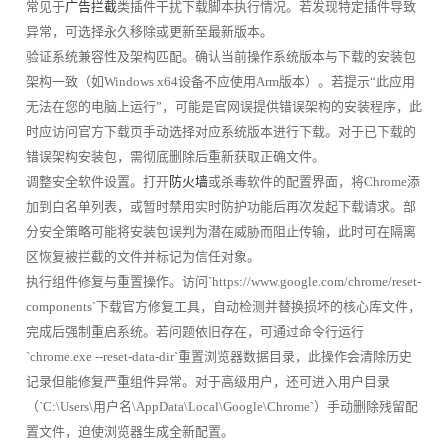
常见于
广告拦截
类插件干扰下载脚本执行情况。若发现特定插件导致
异常，可选择永久移除或更新至最新版本。
验证系统兼容性及架构匹配。确认当前操作系统版本与下载的安装包
架构一致（如Windows x64设备不应使用Arm版本）。若提示“此应用
无法在您的电脑上运行”，可能是官网误提供错误架构的安装程序，此
时应访问官方下载页手动选择对应系统版本进行下载。对于已下载的
错误架构安装包，需彻底删除后重新获取正确文件。
调整安全软件设置。打开
防火墙
或杀毒软件的配置界面，将Chrome添
加到白名单列表，或暂时禁用实时防护功能后再次发起下载请求。部
分安全策略可能将安装包误判为潜在威胁而阻止传输，此时可在隔离
区恢复被拦截的文件并标记为信任对象。
执行组件修复与重置操作。访问`https://www.google.com/chrome/reset-
components`下载官方修复工具，自动检测并替换损坏的核心库文件，
完成后强制重启系统。若问题依旧存在，可通过命令行运行
`chrome.exe --reset-data-dir`重置浏览器数据目录，此操作会清除历史
记录但能修复严重组件异常。对于高级用户，还可进入用户目录
（`C:\Users\用户名\AppData\Local\Google\Chrome`）手动删除残留配
置文件，迫使浏览器生成全新配置。