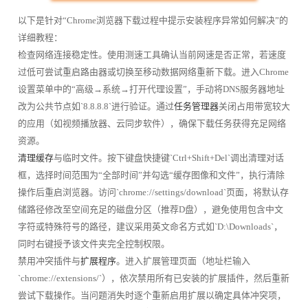
以下是针对“Chrome浏览器下载过程中提示安装程序异常如何解决”的
详细教程：
检查网络连接稳定性。使用测速工具确认当前网速是否正常，若速度
过低可尝试重启路由器或切换至移动数据网络重新下载。进入Chrome
设置菜单中的“高级→系统→打开代理设置”，手动将DNS服务器地址
改为公共节点如`8.8.8.8`进行验证。通过
任务管理器
关闭占用带宽较大
的应用（如视频播放器、云同步软件），确保下载任务获得充足网络
资源。
清理缓存
与临时文件。按下键盘快捷键`Ctrl+Shift+Del`调出清理对话
框，选择时间范围为“全部时间”并勾选“缓存图像和文件”，执行清除
操作后重启浏览器。访问`chrome://settings/download`页面，将默认存
储路径修改至空间充足的磁盘分区（推荐D盘），避免使用包含中文
字符或特殊符号的路径，建议采用英文命名方式如`D:\Downloads`，
同时右键授予该文件夹完全控制权限。
禁用冲突插件与
扩展程序
。进入扩展管理页面（地址栏输入
`chrome://extensions/`），依次禁用所有已安装的扩展插件，然后重新
尝试下载操作。当问题消失时逐个重新启用扩展以确定具体冲突项，