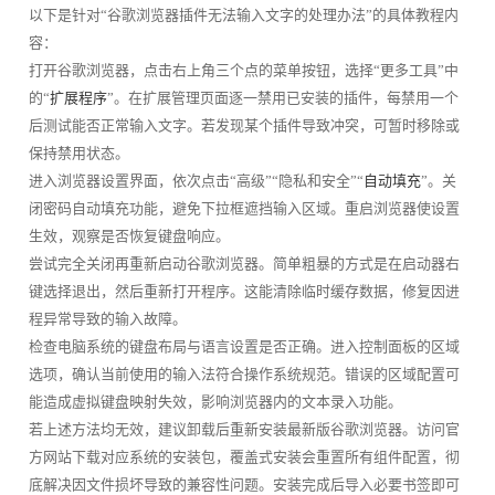
以下是针对“谷歌浏览器插件无法输入文字的处理办法”的具体教程内
容：
打开谷歌浏览器，点击右上角三个点的菜单按钮，选择“更多工具”中
的“
扩展程序
”。在扩展管理页面逐一禁用已安装的插件，每禁用一个
后测试能否正常输入文字。若发现某个插件导致冲突，可暂时移除或
保持禁用状态。
进入浏览器设置界面，依次点击“高级”“隐私和安全”“
自动填充
”。关
闭密码自动填充功能，避免下拉框遮挡输入区域。重启浏览器使设置
生效，观察是否恢复键盘响应。
尝试完全关闭再重新启动谷歌浏览器。简单粗暴的方式是在启动器右
键选择退出，然后重新打开程序。这能清除临时缓存数据，修复因进
程异常导致的输入故障。
检查电脑系统的键盘布局与语言设置是否正确。进入控制面板的区域
选项，确认当前使用的输入法符合操作系统规范。错误的区域配置可
能造成虚拟键盘映射失效，影响浏览器内的文本录入功能。
若上述方法均无效，建议卸载后重新安装最新版谷歌浏览器。访问官
方网站下载对应系统的安装包，覆盖式安装会重置所有组件配置，彻
底解决因文件损坏导致的兼容性问题。安装完成后导入必要书签即可