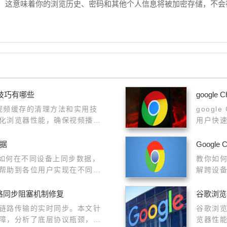
模式，这意味着你的浏览历史、密码和其他个人信息将被加密存储，不
理技巧有哪些
googl
载视频缓存的清理方法和实用技
goog
化浏览器性能，确保视频播放
用户快
数据
Googl
e如何在不同设备上同步数据，
教你如何
帮助到各位用户实现在不同设
解跨设
路同步阻塞机制修复
谷歌浏览
链路传输的实时同步。本文针
谷歌浏
障，分析了底层协议瓶颈，提
览器性