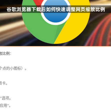
放比例
：
。
三个点的小图标）。
项卡。
览”选项。
“应用”。