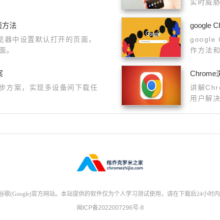
实时威
面方法
googl
me浏览器中设置默认打开的页面，
googl
面。
作方法
问题解
用体验
案
Chro
步方案，实现多设备间下载任
讲解Ch
用户解
(Google)官方网站。本站提供的软件仅为个人学习测试使用，请在下载后24小时
闽ICP备2022007296号-8