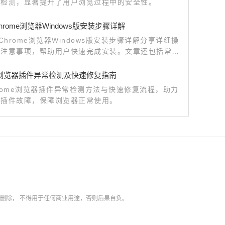
胁检测，显著提升了用户浏览过程中的安全性。
e Chrome浏览器Windows版安装步骤详解
e Chrome浏览器Windows版安装步骤详解分享详细操
和注意事项，帮助用户快速完成安装。文章还包括常见
决方案和优化技巧，确保浏览器安全稳定运行并提升使
。
me浏览器插件异常检测及快速修复指南
rome浏览器插件异常检测方法与快速修复流程，助力
决插件故障，保障浏览器正常使用。
内删除，
不得用于任何商业用途，否则后果自负。