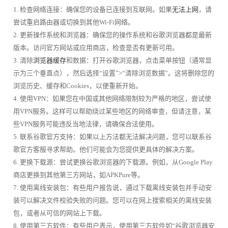
1. 检查网络连接：确保您的设备已连接到互联网。如果
无法上网
，请
尝试重启路由器或切换到其他Wi-Fi网络。
2. 更新操作系统和浏览器：确保您的操作系统和谷歌浏览器都是最新
版本。访问官方网站或应用商店，检查是否有更新可用。
3. 清除
浏览器缓存
和数据：打开谷歌浏览器，点击菜单按钮（通常显
示为三个垂直点），然后选择“设置”>“清除浏览数据”。这将删除您的
浏览历史、缓存和Cookies，以便重新开始。
4. 使用VPN：如果您在中国或其他网络限制较为严格的地区，尝试使
用VPN服务。这样可以帮助绕过某些地区的网络审查，但请注意，某
些VPN服务可能违反当地法律，请确保合法使用。
5. 联系谷歌官方支持：如果以上方法都无法解决问题，您可以联系谷
歌官方客服寻求帮助。他们可能会为您提供更具体的解决方案。
6. 更换下载源：尝试更换谷歌浏览器的下载源。例如，从Google Play
商店更换到其他第三方网站，如APKPure等。
7. 使用离线安装包：有些用户报告说，通过下载离线安装包并手动安
装可以解决文件校验失败的问题。您可以在网上搜索相关的离线安装
包，或者从可信的网站上下载。
8. 使用第三方软件：有些用户表示，使用第三方软件如“谷歌浏览器安