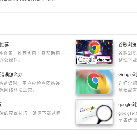
用推荐
谷歌浏览
插件合集，推荐实用工具帮助用
谷歌浏
办公操作。
整理下
览器下
络错误怎么办
Goog
网络错误时，用户应检查网络连
详细介
保网络环境正常。
基础配
置
goog
传的配置技巧，确保下载过程
goog
享各步
览器稳