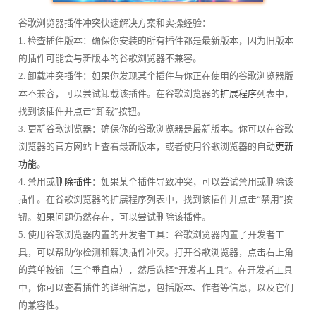
谷歌浏览器插件冲突快速解决方案和实操经验：
1. 检查插件版本：确保你安装的所有插件都是最新版本，因为旧版本
的插件可能会与新版本的谷歌浏览器不兼容。
2. 卸载冲突插件：如果你发现某个插件与你正在使用的谷歌浏览器版
本不兼容，可以尝试卸载该插件。在谷歌浏览器的
扩展程序
列表中，
找到该插件并点击“卸载”按钮。
3. 更新谷歌浏览器：确保你的谷歌浏览器是最新版本。你可以在谷歌
浏览器的官方网站上查看最新版本，或者使用谷歌浏览器的自动
更新
功能
。
4. 禁用或
删除插件
：如果某个插件导致冲突，可以尝试禁用或删除该
插件。在谷歌浏览器的扩展程序列表中，找到该插件并点击“禁用”按
钮。如果问题仍然存在，可以尝试删除该插件。
5. 使用谷歌浏览器内置的开发者工具：谷歌浏览器内置了开发者工
具，可以帮助你检测和解决插件冲突。打开谷歌浏览器，点击右上角
的菜单按钮（三个垂直点），然后选择“开发者工具”。在开发者工具
中，你可以查看插件的详细信息，包括版本、作者等信息，以及它们
的兼容性。