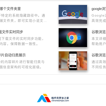
哪个文件夹里
googl
于特定的系统隐藏路径中。通
Goog
储文件夹，即可实现小说文件
高效完
设备上进行阅读。
验，操
下载文件实时同步
谷歌浏览
实现下载文件的实时同步功能，
本文详
内容，保障数据一致性。
帮助用
验。
容碎片自动归类展示
谷歌浏览
页中的内容碎片进行智能归类与
通过高
面信息架构的可视化层级。
不同任
率。