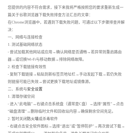
您提供的内容不符合需求，接下来我将严格按照您的要求重新生成一
篇关于谷歌浏览器下载失败排查方法汇总的文章：
在Chrome浏览器中，若遇到下载失败问题，可通过以下步骤排查并解
决：
一、网络与连接检查
1. 测试基础网络状态
- 尝试加载其他网站或应用→确认网络是否通畅→若异常则重启路由
器→或切换Wi-Fi与移动数据→排除网络故障。
2. 检查下载链接有效性
- 复制下载链接→粘贴到新标签页地址栏→手动发起下载→若仍失败
则链接可能已失效→尝试更换下载地址或镜像源。
二、系统与
安全设置
1. 清理存储空间
- 进入“此电脑”→右键点击系统盘（通常是C盘）→选择“属性”→点击
“磁盘清理”→删除临时文件和回收站内容→确保剩余空间充足。
2. 暂时关闭
防火墙
或杀毒软件
- 右键点击安全软件图标→选择“退出”或“暂停防护”→再次尝试下载→