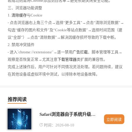
若成功则需将Chrome添加到白名单→避免长期关闭安全功能。
三、浏览器功能调整
1.
清除缓存
与Cookie
- 点击浏览器右上角三个点→选择“更多工具”→点击“清除浏览数据”→
勾选“缓存的图片和文件”及“Cookie等站点数据”→选择时间范围（建
议“全部”）→点击“清除数据”→解决因缓存损坏导致的下载中断。
2. 禁用冲突插件
- 进入`chrome://extensions/`→逐一禁用
广告拦截
、脚本管理等工具→
观察是否恢复正常→尤其注意
下载管理器
类扩展的兼容性。
完成上述操作后，用户可针对不同情况灵活处理。若问题持续，建议
在其他设备或虚拟环境中测试，以排除本地设备故障。
推荐阅读
Safari浏览器由于系统升级导致网页乱码的修复教学
立即阅读
时间：2026-08-10