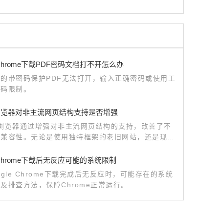
e Chrome下载PDF密码文档打不开怎么办
的带密码保护PDF无法打开，输入正确密码或使用工
密码限制。
le浏览器对非主流网页结构支持是否增强
le浏览器通过增强对非主流网页结构的支持，改善了不
的兼容性。无论是使用独特框架的老旧网站，还是现代
式网页，浏览器的优化都确保了更流畅的浏览体验和页
效果。
e Chrome下载后无反应可能的系统限制
ogle Chrome下载完成后无反应时，可能存在的系统
及排查方法，保障Chrome正常运行。