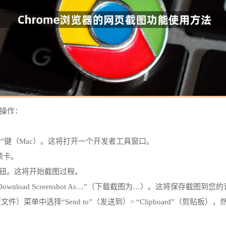
骤操作：
hift+P”键（Mac）。这将打开一个开发者工具窗口。
选项卡。
hot”按钮。这将开始截图过程。
ownload Screenshot As…”（下载截图为…）。这将保存截图到
件）菜单中选择“Send to”（发送到）> “Clipboard”（剪贴板），