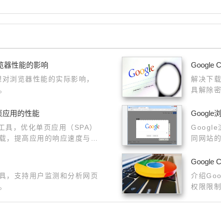
浏览器性能的影响
Googl
清理对浏览器性能的实际影响，
解决下载
。
具解除
单页应用的性能
Goog
析工具，优化单页应用（SPA）
Goog
载，提高应用的响应速度与流
同网站
的响应
面呈现
Googl
具，支持用户监测和分析网页
介绍Go
。
权限限制