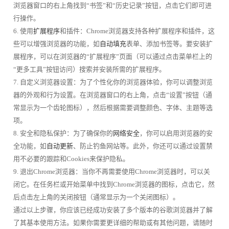
浏览器窗口的右上角找到“书签”和“历史记录”按钮，点击它们即可进
行操作。
6. 使用
扩展程序
和插件：Chrome浏览器支持各种扩展程序和插件，这
些可以增强浏览器的功能，如
自动填充
表单、添加书签等。要安装扩
展程序，可以在浏览器的“扩展程序”页面（可以通过点击菜单栏上的
“更多工具”按钮访问）搜索并安装所需的扩展程序。
7. 自定义浏览器设置：为了个性化你的浏览器体验，你可以调整浏览
器的外观和行为设置。在浏览器窗口的右上角，点击“设置”按钮（通
常显示为一个齿轮图标），然后根据需要调整颜色、字体、主题等选
项。
8. 安全和隐私保护：为了确保你的
网络安全
，你可以启用浏览器的安
全功能，如
自动更新
、防止钓鱼网站等。此外，你还可以通过设置禁
用不必要的跟踪和Cookies来保护隐私。
9. 退出Chrome浏览器：当你不再需要使用Chrome浏览器时，可以关
闭它。在任务栏或开始菜单中找到Chrome浏览器的图标，点击它，然
后点击左上角的关闭按钮（通常显示为一个关闭图标）。
通过以上步骤，你应该已经成功安装了多个版本的谷歌浏览器并了解
了其基本使用方法。如果你需要更详细的帮助或有其他问题，请随时