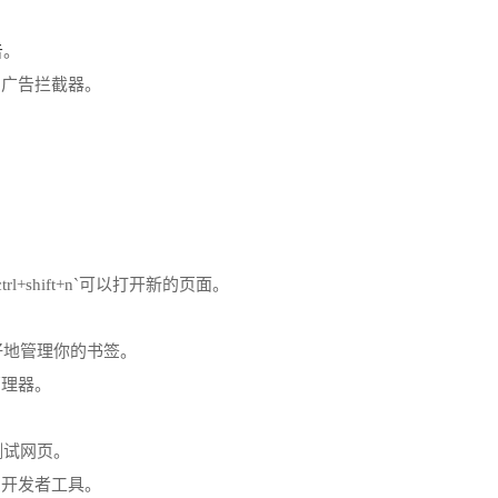
告
。
启用广告拦截器。
trl+shift+n`可以打开新的页面。
好地管理你的书签。
管理器。
测试网页。
使用开发者工具。