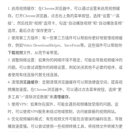
1. 启用视频缓存：在Chrome浏览器中，可以通过设置来启用视频缓
存。打开Chrome浏览器，点击右上角的菜单按钮，选择“设置”>“高
级”，然后找到“视频”选项卡，勾选“自动播放视频”和“自动播放音频”
选项，最后点击“保存更改”。
2. 使用第三方插件：有一些第三方插件可以帮助你更好地管理视频缓
存，例如Video DownloadHelper、SaveFrom等。这些插件可以帮助你
下载视频
文件，从而节省带宽。
3. 调整网络设置：如果你的网络环境不稳定，可能会导致视频缓冲的
问题。可以尝试调整你的网络设置，例如关闭其他不必要的程序，或
者使用有线连接代替无线连接。
4. 清理
浏览器缓存
：定期清理浏览器缓存可以释放硬盘空间，提高视
频播放速度。在Chrome浏览器中，可以通过点击菜单按钮，选择“更
多工具”>“清除浏览数据”来
清理缓存
。
5. 使用VPN：如果你在国外，可能会遇到视频播放受限的问题。这
时，可以使用VPN服务来绕过地域限制，访问被屏蔽的视频网站。
6. 优化视频编码格式：有些视频文件可能包含错误的编码信息，导致
播放速度慢。可以尝试使用一些视频转换工具，将视频文件转换为更