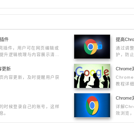
写插件
提高Ch
高亮插件，用户可在网页编辑或
通过调整
提升逻辑梳理与内容展示清晰
护，防
网活动
容更新
Chro
页内容更新，及时提醒用户获
Chro
教程详
Chro
的时候登录自己的账号，这样
详解Ch
息。
效浏览