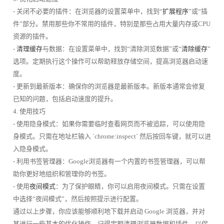
- 关闭不必要的插件：在浏览器的设置菜单中，找到“
扩展程序
”或“插
件”部分。禁用那些你不常用的插件，特别是那些占用大量内存或CPU
资源的插件。
-
清理缓存
与数据：在设置菜单中，找到“清除浏览数据”或“
清除缓存
”
选项。定期执行这个操作可以帮助释放存储空间，提高浏览器启动速
度。
- 更新到最新版本：确保你的浏览器是最新版本。新版本通常会修复
已知的问题，包括启动速度的提升。
4. 使用技巧
- 使用隐身模式：如果你需要临时查看网页而不被追踪，可以使用隐
身模式。只需在地址栏输入 `chrome:inspect` 然后按回车键，就可以进
入隐身模式。
- 利用书签管理器：Google浏览器有一个内置的书签管理器，可以帮
助你更好地组织和管理你的书签。
- 使用
夜间模式
：为了保护眼睛，你可以启用夜间模式。只需在设置
中选择“夜间模式”，然后按照提示进行配置。
通过以上步骤，你应该能够顺利地下载并启动 Google 浏览器，并对
其进行一些基本的优化操作。记得定期清理浏览器数据和插件，以保