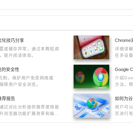
优化技巧分享
Chro
置或缓存异常，通过本教程调
详细讲解
，提升阅读体验。
在多设
浏览的安全性
Googl
安全机制，保护用户免受网络威
介绍Go
保障用户安全浏览。
方法，
升安全
推荐报告
如何为谷
通过对比分析提供推荐使用报
用户可
升浏览器功能扩展效率和操作
页进行