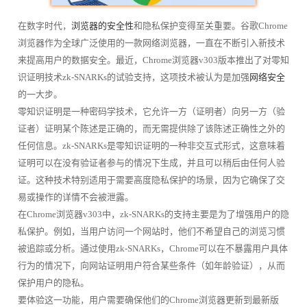
在数字时代，
浏览器的安全性
和隐私保护变得至关重要。谷歌Chrome
浏览器作为全球广泛使用的一款网络浏览器，一直在不断引入新技术
来提高用户的数据安全。最近，Chrome浏览器v303版本推出了对零知
识证明技术zk-SNARKs的试验支持，这项技术被认为是加强
网络安全
的一大步。
零知识证明是一种密码学技术，它允许一方（证明者）向另一方（验
证者）证明某个陈述是正确的，而无需提供除了该陈述正确性之外的
任何信息。zk-SNARKs是零知识证明的一种非交互式形式，这意味着
证明可以在没有验证者参与的情况下生成，并且可以稍后由任何人验
证。这种技术特别适用于需要高度隐私保护的场景，因为它确保了交
易或操作的详情不会被泄露。
在Chrome浏览器v303中，zk-SNARKs的支持主要是为了增强用户的隐
私保护。例如，当用户访问一个网站时，他们不希望自己的浏览习惯
被追踪或分析。通过使用zk-SNARKs，Chrome可以在不暴露用户具体
行为的情况下，向网站证明用户符合某些条件（如年龄验证），从而
保护用户的隐私。
要体验这一功能，用户需要确保他们的Chrome浏览器更新到最新版