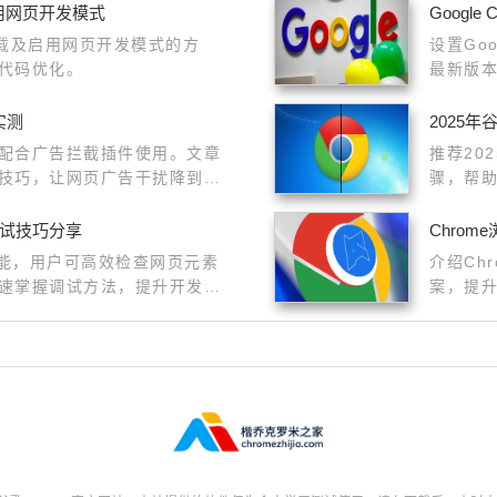
并启用网页开发模式
Googl
器下载及启用网页开发模式的方
设置Go
代码优化。
最新版
实测
2025
配合广告拦截插件使用。文章
推荐20
技巧，让网页广告干扰降到最
骤，帮
调试技巧分享
Chro
功能，用户可高效检查网页元素
介绍Ch
速掌握调试方法，提升开发效
案，提