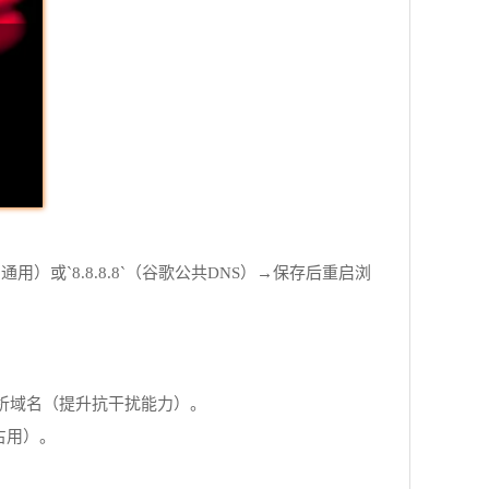
通用）或`8.8.8.8`（谷歌公共DNS）→保存后重启浏
re）→加密解析域名（提升抗干扰能力）。
源占用）。