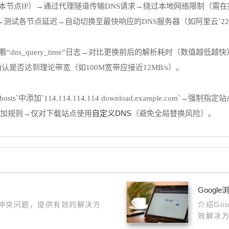
配置（如日本节点IP）→通过代理隧道传输DNS请求→绕过本地网络限制（
”→测试各节点延迟→自动切换至最快响应的DNS服务器（如阿里云`223.5
刷新下载页面→查看“dns_query_time”日志→对比更换前后的解析耗时（数值越低越
速度→确认是否达到理论带宽（如100M宽带应接近12MB/s）。
rs\etc\hosts`中添加`114.114.114.114 download.example.
自定义DNS
r”→添加规则→仅对下载站点使用
（避免全局替换风险）。
Goog
的冲突问题，提供有效的解决方
介绍Go
效解决