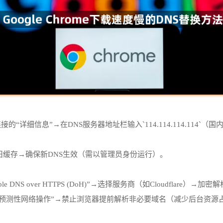
详细信息”→在DNS服务器地址栏输入`114.114.114.114`（国内
ns`→清除旧缓存→确保新DNS生效（需以管理员身份运行）。
→勾选“Enable DNS over HTTPS (DoH)”→选择服务商（如Cloudfla
rivacy`中关闭“预测性网络操作”→禁止浏览器提前解析非必要域名（减少后台资