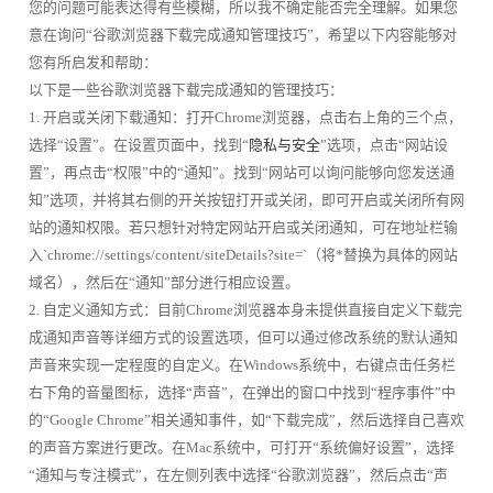
您的问题可能表达得有些模糊，所以我不确定能否完全理解。如果您
意在询问“谷歌浏览器下载完成通知管理技巧”，希望以下内容能够对
您有所启发和帮助：
以下是一些谷歌浏览器下载完成通知的管理技巧：
1. 开启或关闭下载通知：打开Chrome浏览器，点击右上角的三个点，
选择“设置”。在设置页面中，找到“
隐私与安全
”选项，点击“网站设
置”，再点击“权限”中的“通知”。找到“网站可以询问能够向您发送通
知”选项，并将其右侧的开关按钮打开或关闭，即可开启或关闭所有网
站的通知权限。若只想针对特定网站开启或关闭通知，可在地址栏输
入`chrome://settings/content/siteDetails?site=`（将*替换为具体的网站
域名），然后在“通知”部分进行相应设置。
2. 自定义通知方式：目前Chrome浏览器本身未提供直接自定义下载完
成通知声音等详细方式的设置选项，但可以通过修改系统的默认通知
声音来实现一定程度的自定义。在Windows系统中，右键点击任务栏
右下角的音量图标，选择“声音”，在弹出的窗口中找到“程序事件”中
的“Google Chrome”相关通知事件，如“下载完成”，然后选择自己喜欢
的声音方案进行更改。在Mac系统中，可打开“系统偏好设置”，选择
“通知与专注模式”，在左侧列表中选择“谷歌浏览器”，然后点击“声