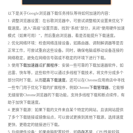
以下是关于Google浏览器下载任务排队等待如何加速的内容：
1. 调整浏览器设置：在谷歌浏览器中，可尝试调整相关设置来优化下
载速度。进入“高级”设置页面，找到“系统”部分，关闭“使用硬件加速
模式（如果可用）”，然后重启浏览器，看是否能提升下载速度。
2. 优化网络环境：检查网络连接设备，如路由器、调制解调器等是否
正常工作，可尝试重启这些设备。同时，确保电脑或移动设备连接的
网络稳定，避免在网络信号弱或不稳定的环境下进行下载。
3. 使用
下载加速器
或
扩展程序
：安装一些可靠的下载加速器软件，如
迅雷、快车等，这些软件可以通过多线程下载技术，将文件分成多个
部分同时下载，从而
提高下载速度
。还可以在Chrome应用商店中寻找
一些专门用于优化下载的扩展程序，例如Chrono
下载管理器
，它能够
无缝接管Chrome浏览器的下载功能，支持多线程下载和断点续传，有
助于加快下载速度。
4. 更换下载源：如果下载的文件来自某个特定的网站，且该网站提供
了多个下载链接或镜像站点，可以尝试更换到其他下载源，选择速度
更快、更稳定的链接进行下载。
5. 升级硬件设备：如果电脑配置较低，如
内存不足
、CPU性能较弱