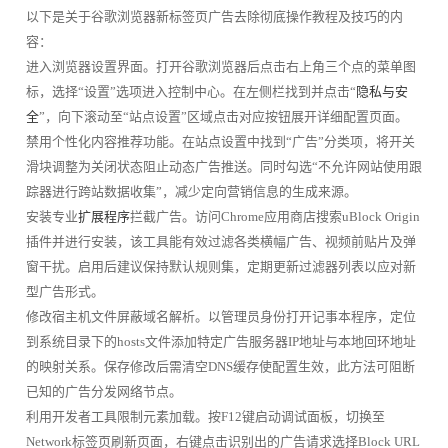
以下是关于谷歌浏览器新标签页广告去除彻底操作教程及技巧的内
容：
进入浏览器设置界面。打开谷歌浏览器后点击右上角三个点的菜单图
标，选择“设置”选项进入控制中心。在左侧栏找到并点击“
隐私与安
全
”，向下滚动至“站点设置”区域点击对应按钮展开详细配置页面。
禁用个性化内容推荐功能。在站点设置中找到“广告”分类项，将开关
滑块调整为关闭状态阻止动态广告推送。同时勾选“不允许网站使用跟
踪器进行跨站数据收集”，减少定向营销信息的生成来源。
安装专业
扩展程序
拦截广告。访问Chrome应用商店搜索uBlock Origin
插件并进行安装，该工具能有效过滤各类横幅广告、视频前贴片及弹
窗干扰。启用后建议保持默认规则集，定期更新过滤器列表以应对新
型广告形式。
修改宿主机文件屏蔽域名解析。以管理员身份打开记事本程序，定位
到系统目录下的hosts文件添加特定广告服务器IP地址与本地回环地址
的映射关系。保存修改后需清空DNS缓存使配置生效，此方法可阻断
已知的广告分发网络节点。
利用开发者工具限制元素加载。按F12键启动调试面板，切换至
Network标签页刷新页面，右键点击识别出的广告请求选择Block URL