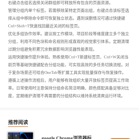
右键点击组名选择关闭群组即可释放所有包含的页面资源。
管理分组内单个标签。若需移除某特定页面出组，右键点击该标签选
择从组中移除命令即可恢复独立状态。遇到误删情况可通过快捷键
Ctrl+Shift+T快速找回最近关闭的标签页。
优化多组协作效率。建议按工作模块、项目阶段等维度建立多个独立
分组，利用不同色块和命名规则形成直观的视觉索引体系。定期清理
过期分组避免积累冗余数据影响浏览器性能表现。
运用快捷操作提升体验。熟练使用Ctrl+T新建标签页、Ctrl+W关闭当
前页等基础快捷键配合分组功能，可实现高效的多任务切换流程。对
于复杂场景还可结合OneTab等扩展工具实现批量保存与恢复操作。
遵循上述操作流程后，用户能够有效组织大量开放标签页提高工作效
率。日常使用时注意保持分组命名简洁明确，颜色搭配具备足够对比
度，定期维护清理不再需要的分组结构以维持系统清爽运行环境。
推荐阅读
google Chrome浏览器标签页自动刷新如何关闭