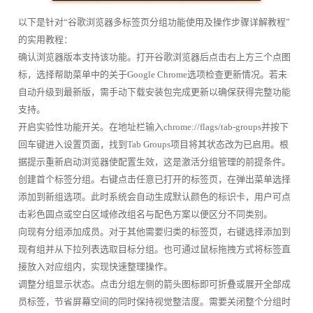
以下是针对“谷歌浏览器多标签页分组功能使用及操作步骤详解教程”
的实用教程：
确认浏览器版本支持该功能。打开谷歌浏览器后点击右上方三个点图
标，选择帮助菜单中的关于Google Chrome选项检查更新情况。若未
自动升级到最新版，需手动下载安装包完成更新以确保获得完整功能
支持。
开启实验性功能开关。在地址栏输入chrome://flags/tab-groups并按下
回车键进入设置页面，找到Tab Groups项目将其状态改为已启用。根
据提示重新启动浏览器使配置生效，这是激活分组管理的前提条件。
创建首个标签分组。右键点击任意已打开的标签页，在弹出菜单选择
添加到新组选项。此时系统会自动生成默认颜色的标识卡，用户可点
击彩色圆点或空白区域修改组名与配色方案以便区分不同类别。
向现有分组添加成员。对于其他需要归类的标签页，右键选择添加到
现有组并从下拉列表选取目标分组。也可通过鼠标拖拽方式将标签直
接放入对应组内，实现快速整理操作。
调整分组显示状态。点击分组左侧的箭头图标即可折叠或展开全部成
员标签，节省屏幕空间的同时保持视觉整洁度。需要关闭整个分组时