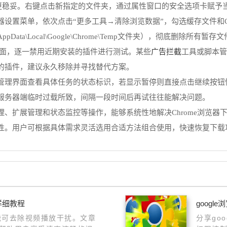
oads`更稳妥。右键点击新指定的文件夹，通过属性窗口的安全选项卡
设置菜单，依次点击“更多工具→清除浏览数据”，勾选缓存文件和Co
a\Local\Google\Chrome\Temp文件夹），彻底删除所有暂
广告拦截
ions/`页面，逐一禁用近期安装的插件进行测试。某些
工具或脚本管
的插件，建议永久移除并寻找替代方案。
管理界面查看具体任务的状态标识，若显示暂停则直接点击继续按钮
服务器端临时过载所致，间隔一段时间后再试往往能解决问题。
、扩展管理和状态监控等操作，能够系统性地解决Chrome浏览器
性。用户可根据具体需求灵活选用合适方法组合使用，快速恢复下载
详细教程
goog
功能可去除视频播放干扰。文章
分享go