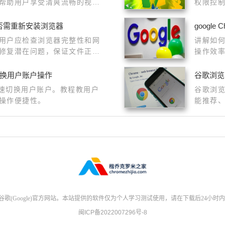
帮助用户享受清爽流畅的视频
权限控
否需重新安装浏览器
googl
用户应检查浏览器完整性和网
讲解如何
修复潜在问题，保证文件正常
操作效
切换用户账户操作
谷歌浏览
快速切换用户账户。教程教用户
谷歌浏
操作便捷性。
能推荐
索体验
(Google)官方网站。本站提供的软件仅为个人学习测试使用，请在下载后24小时
闽ICP备2022007296号-8