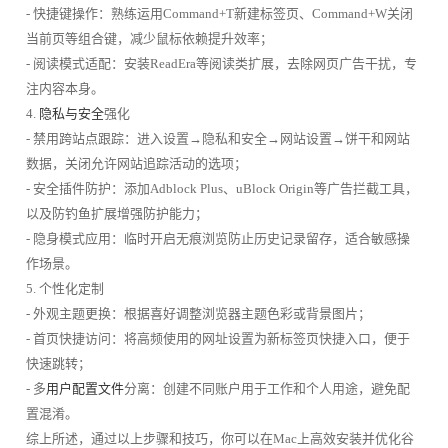
- 快捷键操作：熟练运用Command+T新建标签页、Command+W关闭
当前页等组合键，减少鼠标依赖提升效率；
- 阅读模式适配：安装ReadEra等阅读类扩展，去除网页广告干扰，专
注内容本身。
4.
隐私与安全
强化
- 禁用跨站点跟踪：进入设置→隐私和安全→网站设置→饼干和网站
数据，关闭允许网站追踪活动的选项；
- 安全插件防护：添加Adblock Plus、uBlock Origin等广告拦截工具，
以及防钓鱼扩展增强防护能力；
- 隐身模式应用：临时开启无痕浏览防止历史记录留存，适合敏感操
作场景。
5. 个性化定制
- 外观主题更换：根据喜好调整浏览器主题色彩或背景图片；
- 首页快捷访问：将高频使用的网址设置为新标签页快捷入口，便于
快速跳转；
- 多
用户配置文件
分离：创建不同账户用于工作和个人用途，避免配
置混淆。
综上所述，通过以上步骤和技巧，你可以在Mac上高效安装并优化谷