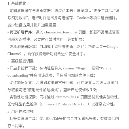
1. 基础优化
- 定期清理缓存与浏览数据：通过点击右上角菜单→“更多工具”→“清
除浏览数据”，选择时间范围并勾选缓存、Cookies等项目进行删除，
减少磁盘占用并提升加载速度；
- 管理
扩展程序
：进入`chrome://extensions/`页面，卸载不常用或资源
消耗大的插件，必要时可暂时禁用非必要扩展；
- 更新浏览器版本：自动或手动检查更新（路径：帮助→关于Google
Chrome），确保获得最新功能改进和安全补丁。
2. 高级设置调整
- 开启多线程下载：在地址栏输入`chrome://flags/`，搜索“Parallel
downloading”并启用该选项，重启后可加速文件下载；
- 硬件加速配置：若遇到渲染异常等问题，可在设置→高级→系统部
分取消勾选“使用硬件加速模式”，重新启动使修改生效；
- 实验性功能探索：同样通过`chrome://flags/`页面尝试其他实验特性，
如增强型钓鱼检测（Enhanced Phishing Detection）以提高安全性。
3. 用户体验增强
- 标签页管理工具：使用OneTab等扩展合并闲置标签页，有效降低内
存占用率；