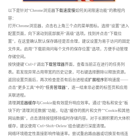
以下是针对“Chrome浏览器
下载速度慢
如何关闭限速功能”的教程内
容：
打开Chrome浏览器，点击右上角三个点的菜单图标。选择“设置”进入
配置页面，向下滚动到底部展开“高级”选项。找到并点击“下载位
置”，在这里确认默认保存路径是否合理，建议设置为易于访问的固定
文件夹。启用“下载前询问每个文件的保存位置”选项，方便手动管理
存储空间。
按快捷键`Ctrl+J`调出
下载管理器
界面，查看当前正在进行的任务列
表。若发现异常占用带宽的历史记录，可右键选择删除以释放资源。
返回设置页面后，再次检查是否有后台进程或
扩展程序
影响速度——
点击“更多工具”中的“
任务管理器
”，逐一结束非必要的标签页和应用
关联进程。
清理
浏览器缓存
与Cookie能有效提升响应效率。通过“隐私和安全”板
块下的“清理浏览数据”功能，勾选“缓存的图片和文件”“Cookie和其他
网站数据”，点击清除按钮移除临时存储内容。对于长期积累的大体积
缓存，建议使用`Ctrl+Shift+Delete`组合键进行深度清理。
网络环境稳定性直接影响传输速率。尝试重启路由器或切换至有线连