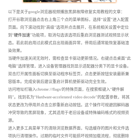
以下是关于google浏览器视频播放黑屏故障修复实用教程的文章：
打开谷歌浏览器点击右上角三个点的菜单图标，选择“设置”进入配置
页面。向下滚动找到“高级”选项并点击展开，在系统相关设置中定位
到“
硬件加速
”功能项，取消勾选该选项后重启浏览器测试视频显示状
态。若此前启用过此模式且出现画面异常，停用后通常能恢复基础渲
染效果。
当硬件加速关闭无效时，需检查显卡驱动更新情况。右键点击桌面“此
电脑”选择管理，进入设备管理器找到显示适配器分类下的显卡设备。
双击打开属性面板切换至驱动程序标签页，点击更新按钮安装最新兼
容版本。完成安装后建议重启计算机使新驱动完全生效。
访问地址栏输入chrome://flags/的特殊页面，在搜索框键入“硬件解
码”。找到名为“Hardware-accelerated video decode”的配置参数，将其
状态更改为停用并点击立即重新启动按钮。这个操作可规避因解码器
冲突导致的黑屏现象，尤其适用于老旧设备或特殊编码格式的视频资
源。
进入更多工具菜单下的清除浏览数据界面，勾选缓存的图片和文件选
项执行清理操作。过期的临时文件可能损坏视频加载流程，彻底删除