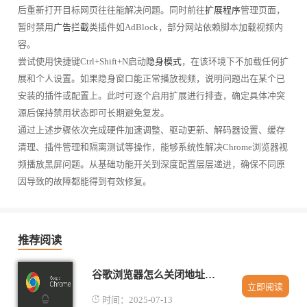
后重新打开目标网页往往能解决问题。同时前往
扩展程序
管理页面，
暂时禁用
广告拦截
类插件如AdBlock，部分网站依赖脚本加载视频内
容。
尝试使用快捷键Ctrl+Shift+N启动
隐身模式
，在该环境下不加载任何扩
展和个人设置。如果隐身窗口能正常播放视频，说明问题出在某个已
安装的插件或配置上。此时可逐个启用扩展进行排查，确定具体冲突
源后保持禁用状态即可长期避免复发。
通过上述步骤依次完成硬件加速调整、驱动更新、解码器设置、缓存
清理、插件管理和隔离测试等操作，能够系统性解决Chrome浏览器视
频播放黑屏问题。从基础功能开关到深度配置层层递进，确保不同原
因导致的故障都能得到有效修复。
推荐阅读
谷歌浏览器怎么关闭地址栏自动推荐网址
立即阅读
时间：2025-07-13